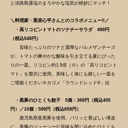
と淡路島藻塩のまろやかな塩気が絶妙にマッチ！
＼料理家・栗原心平さんとのコラボメニュー!!／
・高リコピントマトのツナチーサラダ 4
99円
（税込548円）
旨味たっぷりのツナと濃厚なパルメザンチーズ
が、トマトの爽やかな酸味を引き立てる夏にぴった
りの一皿。リコピン約1.5倍（※）の「高リコピント
マト」を贅沢に使用。美味しく体にも嬉しい一皿を
ご堪能ください※カゴメ「ラウンドレッド®」比
・黒豚のひとくち餃子 5個：369円（税込405
円）／10個
：599円（税込658円）
鹿児島県産黒豚を使用。パリッと香ばしい薄皮
に、黒豚のジューシーな旨味を閉じ込めたひとくち