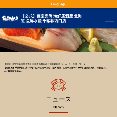
Language
【公式】個室完備 海鮮居酒屋 北海
道 魚鮮水産 千葉駅西口店
【公式】個室完備 海鮮居酒屋 北海道 魚鮮水産 千葉駅西口店 ホーム
記事一覧
【魚鮮水産 千葉駅西口店】6/4(木)より生ビール祭、堂々開催！生ビールが一杯299円（税込328円）！最強コス
パの期間限定価格♪
ニュース
NEWS