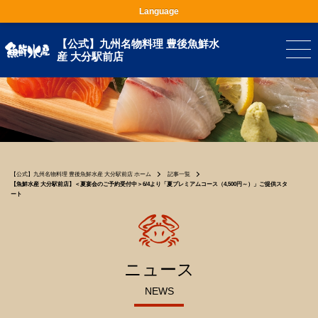
Language
【公式】九州名物料理 豊後魚鮮水
産 大分駅前店
【公式】九州名物料理 豊後魚鮮水産 大分駅前店 ホーム
記事一覧
【魚鮮水産 大分駅前店】＜夏宴会のご予約受付中＞6/4より「夏プレミアムコース（4,500円～）」ご提供スタ
ート
ニュース
NEWS