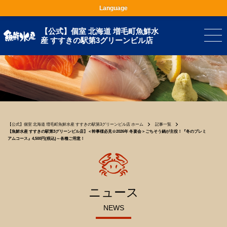
Language
【公式】個室 北海道 増毛町魚鮮水
産 すすきの駅第3グリーンビル店
【公式】個室 北海道 増毛町魚鮮水産 すすきの駅第3グリーンビル店 ホーム
記事一覧
【魚鮮水産 すすきの駅第3グリーンビル店】＜幹事様必見☆2026年 冬宴会＞ごちそう鍋が主役！『冬のプレミ
アムコース』4,500円(税込)～各種ご用意！
ニュース
NEWS