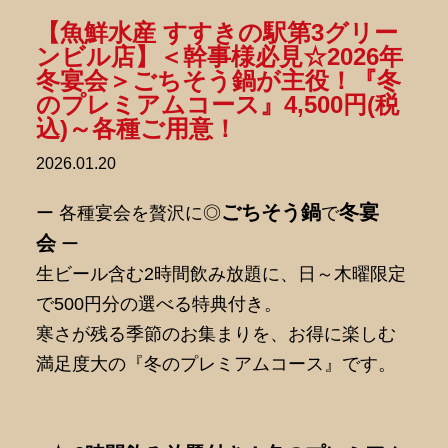
【魚鮮水産 すすきの駅第3グリー
ンビル店】＜幹事様必見☆2026年
冬宴会＞ごちそう鍋が主役！『冬
のプレミアムコース』4,500円(税
込)～各種ご用意！
2026.01.20
ごちそう鍋
冬宴
ー 各種宴会を贅沢に◎
で
会
ー
生ビール含む2時間飲み放題に、日～木曜限定
で500円分の選べる特典付き。
寒さが残る季節のお集まりを、お得に楽しむ
満足度大の『冬のプレミアムコース』です。