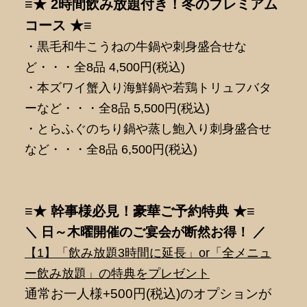
≡★ 2時間飲み放題付き！冬のプレミアム
コース ★≡
・黒毛和牛こうねの牛鍋や刺身盛合せな
ど・・・全8品 4,500円(税込)
・本ズワイ蟹入り海鮮鍋や若鶏トリュフバタ
ーなど・・・全8品 5,500円(税込)
・とらふぐのちり鍋や蒸し鮑入り刺身盛合せ
など・・・全8品 6,500円(税込)
≡★ 幹事様必見！豪華ご予約特典 ★≡
＼ 日～木曜開催のご宴会が断然
お得！ ／
【1】「飲み放題3時間に延長」or「全メニュ
ー飲み放題」の特典をプレゼント
通常お一人様+500円(税込)のオプションが