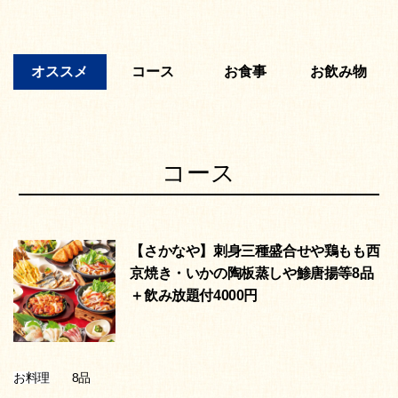
オススメ
コース
お食事
お飲み物
コース
【さかなや】刺身三種盛合せや鶏もも西
京焼き・いかの陶板蒸しや鯵唐揚等8品
＋飲み放題付4000円
8品
お料理