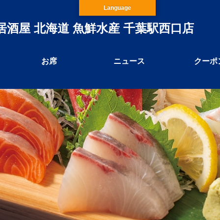
Language
居酒屋 北海道 魚鮮水産 千葉駅西口店
お席
ニュース
クーポ