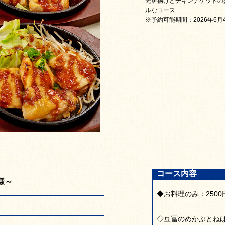
先唐揚げとチキンナゲットの
ルなコース
※予約可能期間：2026年6月
コース内容
様～
◆お料理のみ：2500
◇豆冨のめかぶとね