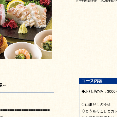
※予約可能期間：2026年6月4
コース内容
様～
◆お料理のみ：3000
◇山形だしの冷奴
======================
◇とうもろこしとカ
==