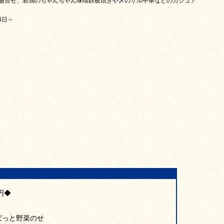
盛合せ、若鶏のちゃんちゃん味噌鉄板焼きや〆のザル中華などのカジュア
4日～
円◆
ばっと野菜のせ