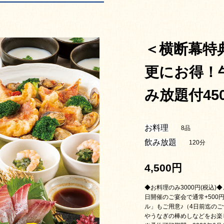
＜横断幕特
更にお得！
み放題付45
お料理
8品
飲み放題
120分
4,500円
◆お料理のみ3000円(税込
日開催のご宴会で通常+500
ル」もご用意♪（4日前迄の
やうなぎの棒めしなどをお楽