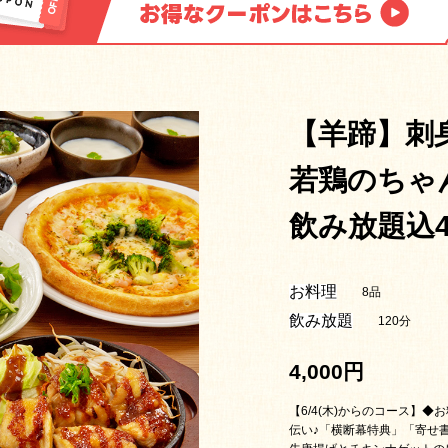
【羊蹄】刺
若鶏のちゃ
飲み放題込4
お料理
8品
飲み放題
120分
4,000円
【6/4(木)からのコース】
伝い♪「横断幕特典」「寄せ