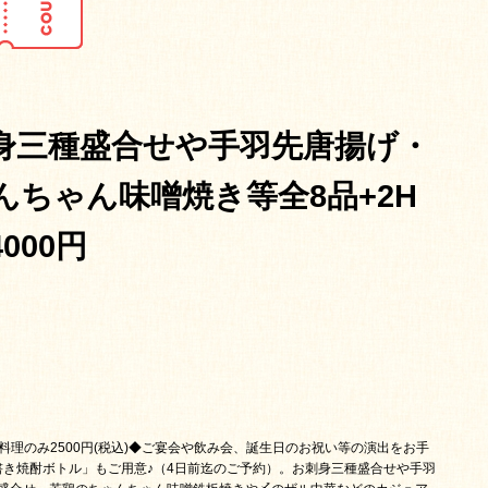
身三種盛合せや手羽先唐揚げ・
んちゃん味噌焼き等全8品+2H
000円
◆お料理のみ2500円(税込)◆ご宴会や飲み会、誕生日のお祝い等の演出をお手
書き焼酎ボトル」もご用意♪（4日前迄のご予約）。お刺身三種盛合せや手羽