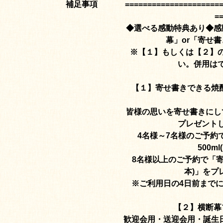
補足事項
=====================
=
◆選べる感動特典あり◆感
幕」or「寄せ
※【１】もしくは【２】
い。併用は
【１】寄せ書きできる焼
皆様の思いを寄せ書きにし
プレゼント
4名様～7名様のご予約
500ml
8名様以上のご予約で「寄せ
本)」をプ
※ご利用日の4日前まで
【２】横断幕
歓迎会用・送迎会用・誕生