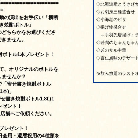
======================
◇北海道産とうきび
==
◇お刺身三種盛合せ
動の演出をお手伝い「横断
◇小海老のピザ
書き焼酎ボトル」
◇揚げ物盛合せ
のどちらかをお選びくださ
～手羽先唐揚げ・チ
できません。
◇若鶏のちゃんちゃ
◇〆のザル中華
酎ボトル1本プレゼント！
◇杏仁風味のデザー
て、オリジナルのボトルを
※飲み放題のラストオ
しませんか？
で「寄せ書き焼酎ボトル
(1本)」
書き焼酎ボトル1.8L(1
レゼント！
に店舗へご依頼ください。
プレゼント！
日会用・還暦祝用の4種類を