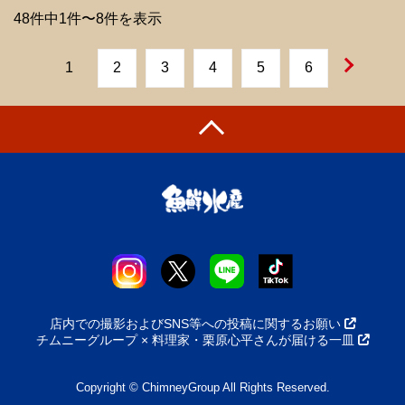
48件中1件〜8件を表示
1
2
3
4
5
6
店内での撮影およびSNS等への投稿に関するお願い
チムニーグループ × 料理家・栗原心平さんが届ける一皿
Copyright © ChimneyGroup All Rights Reserved.