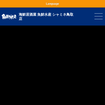
Language
海鮮居酒屋 魚鮮水産 シャミネ鳥取
店