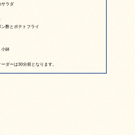
のサラダ
き
ポン酢とポテトフライ
ト小鉢
ーダーは30分前となります。