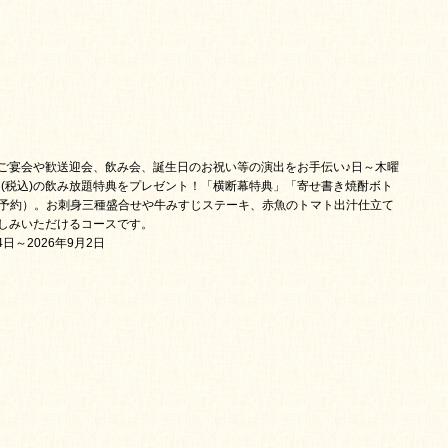
)◆ご宴会や歓送迎会、飲み会、誕生日のお祝い等の演出をお手伝い♪日～木曜
円(税込)の飲み放題特典をプレゼント！「横断幕特典」「寄せ書き焼酎ボト
ご予約）。お刺身三種盛合せや牛みすじステーキ、赤魚のトマト出汁仕立て
しみいただけるコースです。
日～2026年9月2日