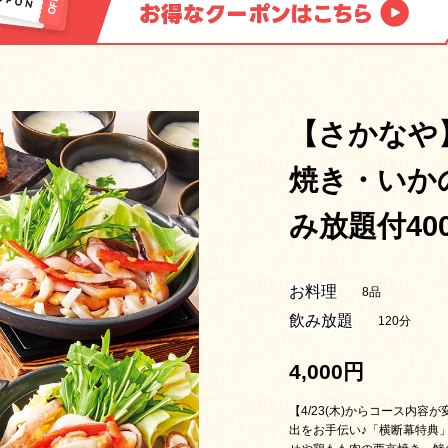
【さかなや
焼き・いか
み放題付40
お料理
8品
飲み放題
120分
4,000円
【4/23(木)からコース内容
出をお手伝い♪「横断幕特典