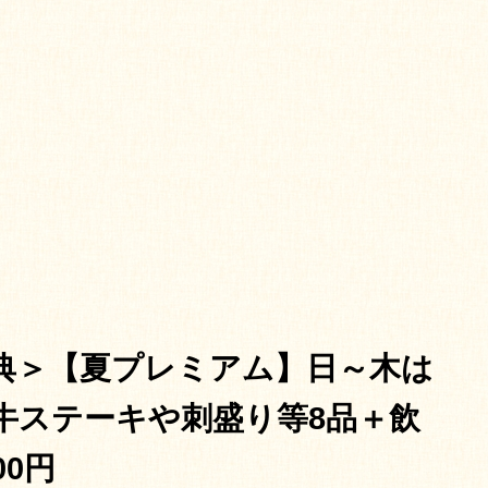
典＞【夏プレミアム】日～木は
牛ステーキや刺盛り等8品＋飲
00円