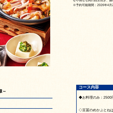
せや鶏もも肉の西京焼き、鯵
※予約可能期間：2026年4月
コース内容
様～
◆お料理のみ：2500
◇豆冨のめかぶとね