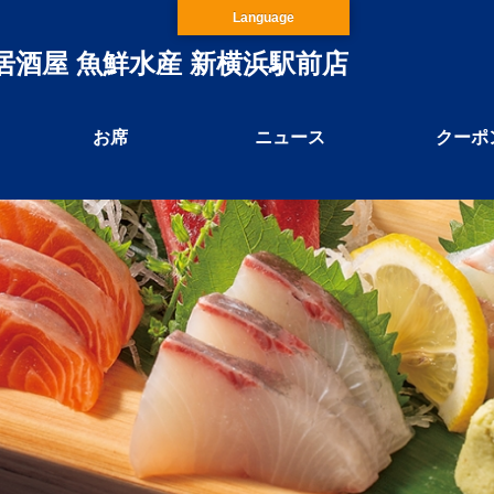
Language
居酒屋 魚鮮水産 新横浜駅前店
お席
ニュース
クーポ