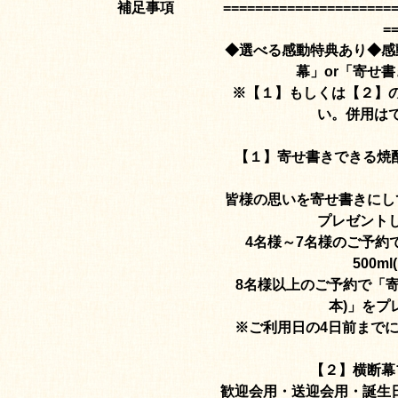
補足事項
=====================
=
◆選べる感動特典あり◆感
幕」or「寄せ
※【１】もしくは【２】
い。併用は
【１】寄せ書きできる焼
皆様の思いを寄せ書きにし
プレゼント
4名様～7名様のご予約
500ml
8名様以上のご予約で「寄せ
本)」をプ
※ご利用日の4日前まで
【２】横断幕
歓迎会用・送迎会用・誕生