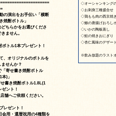
======================
◇オーシャンキング
==
◇お刺身三種盛合せ
動の演出をお手伝い「横断
◇鶏もも肉の西京焼
書き焼酎ボトル」
◇鯵の唐揚げおろし
のどちらかをお選びくださ
◇いかの陶板蒸し
できません。
◇鮭の焼きおにぎり
◇杏仁風味のデザー
酎ボトル1本プレゼント！
※飲み放題のラストオ
て、オリジナルのボトルを
しませんか？
で「寄せ書き焼酎ボトル
(1本)」
書き焼酎ボトル1.8L(1
レゼント！
に店舗へご依頼ください。
プレゼント！
日会用・還暦祝用の4種類を