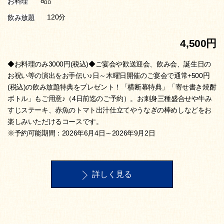
8品
お料理
120分
飲み放題
4,500円
◆お料理のみ3000円(税込)◆ご宴会や歓送迎会、飲み会、誕生日の
お祝い等の演出をお手伝い♪日～木曜日開催のご宴会で通常+500円
(税込)の飲み放題特典をプレゼント！「横断幕特典」「寄せ書き焼酎
ボトル」もご用意♪（4日前迄のご予約）。お刺身三種盛合せや牛み
すじステーキ、赤魚のトマト出汁仕立てやうなぎの棒めしなどをお
楽しみいただけるコースです。
※予約可能期間：2026年6月4日～2026年9月2日
詳しく見る