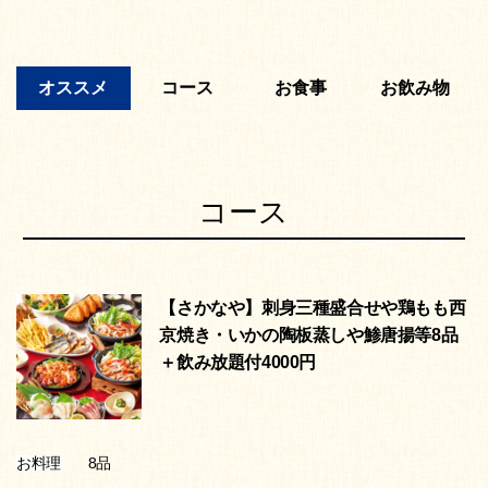
オススメ
コース
お食事
お飲み物
コース
【さかなや】刺身三種盛合せや鶏もも西
京焼き・いかの陶板蒸しや鯵唐揚等8品
＋飲み放題付4000円
8品
お料理