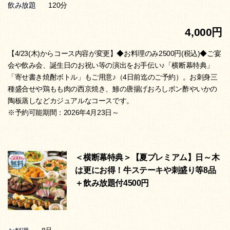
120分
飲み放題
4,000円
【4/23(木)からコース内容が変更】◆お料理のみ2500円(税込)◆ご宴
会や飲み会、誕生日のお祝い等の演出をお手伝い♪「横断幕特典」
「寄せ書き焼酎ボトル」もご用意♪（4日前迄のご予約）。お刺身三
種盛合せや鶏もも肉の西京焼き、鯵の唐揚げおろしポン酢やいかの
陶板蒸しなどカジュアルなコースです。
※予約可能期間：2026年4月23日～
＜横断幕特典＞【夏プレミアム】日～木
は更にお得！牛ステーキや刺盛り等8品
＋飲み放題付4500円