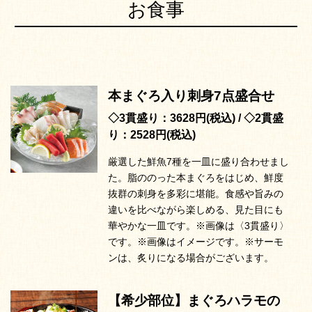
お食事
本まぐろ入り刺身7点盛合せ
◇3貫盛り：3628円(税込) / ◇2貫盛
り：2528円(税込)
厳選した鮮魚7種を一皿に盛り合わせまし
た。脂ののった本まぐろをはじめ、鮮度
抜群の刺身を多彩に堪能。食感や旨みの
違いを比べながら楽しめる、見た目にも
華やかな一皿です。※画像は〈3貫盛り〉
です。※画像はイメージです。※サーモ
ンは、炙りになる場合がございます。
【希少部位】まぐろハラモの