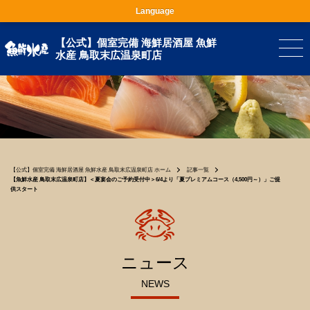
Language
【公式】個室完備 海鮮居酒屋 魚鮮
水産 鳥取末広温泉町店
【公式】個室完備 海鮮居酒屋 魚鮮水産 鳥取末広温泉町店 ホーム
記事一覧
【魚鮮水産 鳥取末広温泉町店】＜夏宴会のご予約受付中＞6/4より「夏プレミアムコース（4,500円～）」ご提
供スタート
ニュース
NEWS