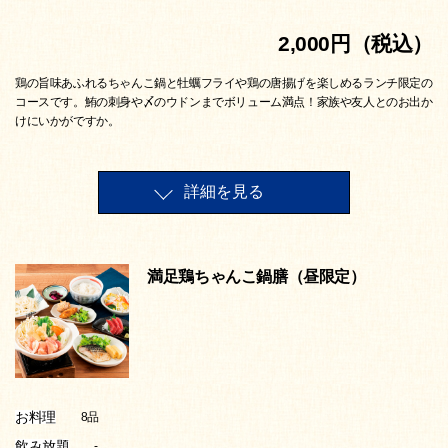
2,000円（税込）
鶏の旨味あふれるちゃんこ鍋と牡蠣フライや鶏の唐揚げを楽しめるランチ限定の
コースです。鮪の刺身や〆のウドンまでボリューム満点！家族や友人とのお出か
けにいかがですか。
詳細を見る
満足鶏ちゃんこ鍋膳（昼限定）
お料理
8品
飲み放題
-