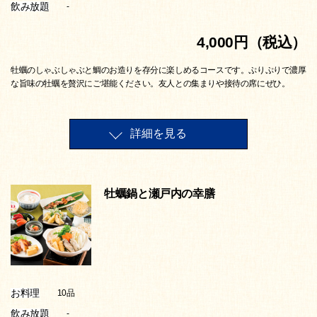
飲み放題
-
4,000円（税込）
牡蠣のしゃぶしゃぶと鯛のお造りを存分に楽しめるコースです。ぷりぷりで濃厚
な旨味の牡蠣を贅沢にご堪能ください。友人との集まりや接待の席にぜひ。
詳細を見る
牡蠣鍋と瀬戸内の幸膳
お料理
10品
飲み放題
-