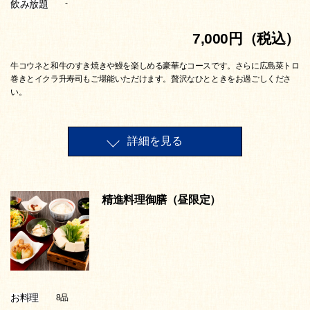
飲み放題
-
7,000円（税込）
牛コウネと和牛のすき焼きや鰻を楽しめる豪華なコースです。さらに広島菜トロ
巻きとイクラ升寿司もご堪能いただけます。贅沢なひとときをお過ごしくださ
い。
詳細を見る
精進料理御膳（昼限定）
お料理
8品