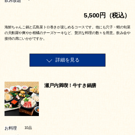
飲み放題
-
5,500円（税込）
海鮮ちゃんこ鍋と広島菜トロ巻きが楽しめるコースです。他にも穴子・蛸の旬菜
の天麩羅や爽やか柑橘のチーズケーキなど、贅沢な料理の数々を用意。飲み会や
接待の席にいかがですか。
詳細を見る
瀬戸内満喫！牛すき鍋膳
お料理
10品