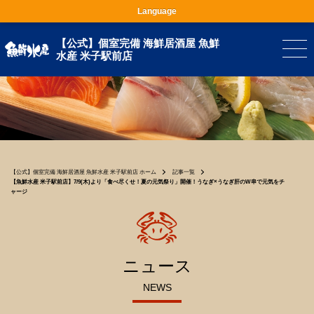
Language
【公式】個室完備 海鮮居酒屋 魚鮮
水産 米子駅前店
【公式】個室完備 海鮮居酒屋 魚鮮水産 米子駅前店 ホーム
記事一覧
【魚鮮水産 米子駅前店】7/9(木)より「食べ尽くせ！夏の元気祭り」開催！うなぎ×うなぎ肝のW串で元気をチ
ャージ
ニュース
NEWS