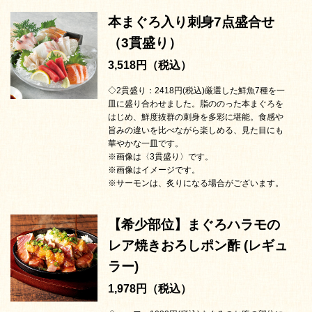
本まぐろ入り刺身7点盛合せ
（3貫盛り）
3,518円（税込）
◇2貫盛り：2418円(税込)厳選した鮮魚7種を一
皿に盛り合わせました。脂ののった本まぐろを
はじめ、鮮度抜群の刺身を多彩に堪能。食感や
旨みの違いを比べながら楽しめる、見た目にも
華やかな一皿です。
※画像は〈3貫盛り〉です。
※画像はイメージです。
※サーモンは、炙りになる場合がございます。
【希少部位】まぐろハラモの
レア焼きおろしポン酢 (レギュ
ラー)
1,978円（税込）