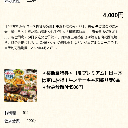
飲み放題
120分
4,000円
【4/23(木)からコース内容が変更】◆お料理のみ2500円(税込)◆ご宴会や飲み
会、誕生日のお祝い等の演出をお手伝い♪「横断幕特典」「寄せ書き焼酎ボト
ル」もご用意♪（4日前迄のご予約）。お刺身三種盛合せや鶏もも肉の西京焼
き、鯵の唐揚げおろしポン酢やいかの陶板蒸しなどカジュアルなコースです。
※予約可能期間：2026年4月23日～
＜横断幕特典＞【夏プレミアム】日～木
は更にお得！牛ステーキや刺盛り等8品
＋飲み放題付4500円
お料理
8品
飲み放題
120分