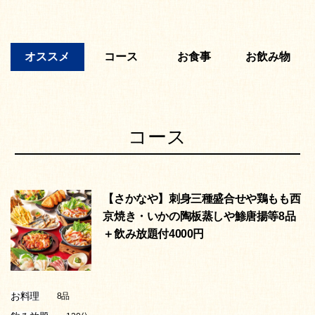
オススメ
コース
お食事
お飲み物
コース
【さかなや】刺身三種盛合せや鶏もも西
京焼き・いかの陶板蒸しや鯵唐揚等8品
＋飲み放題付4000円
お料理
8品