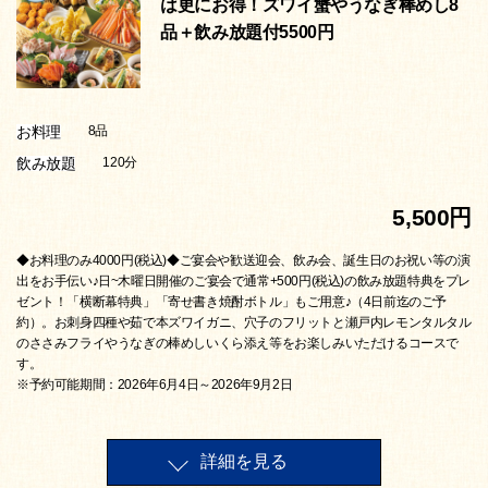
は更にお得！ズワイ蟹やうなぎ棒めし8
品＋飲み放題付5500円
お料理
8品
飲み放題
120分
5,500円
◆お料理のみ4000円(税込)◆ご宴会や歓送迎会、飲み会、誕生日のお祝い等の演
出をお手伝い♪日~木曜日開催のご宴会で通常+500円(税込)の飲み放題特典をプレ
ゼント！「横断幕特典」「寄せ書き焼酎ボトル」もご用意♪（4日前迄のご予
約）。お刺身四種や茹で本ズワイガニ、穴子のフリットと瀬戸内レモンタルタル
のささみフライやうなぎの棒めしいくら添え等をお楽しみいただけるコースで
す。
※予約可能期間：2026年6月4日～2026年9月2日
詳細を見る