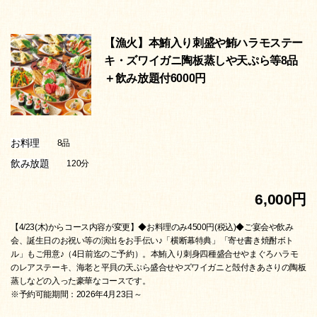
【漁火】本鮪入り刺盛や鮪ハラモステー
キ・ズワイガニ陶板蒸しや天ぷら等8品
＋飲み放題付6000円
お料理
8品
飲み放題
120分
6,000円
【4/23(木)からコース内容が変更】◆お料理のみ4500円(税込)◆ご宴会や飲み
会、誕生日のお祝い等の演出をお手伝い♪「横断幕特典」「寄せ書き焼酎ボト
ル」もご用意♪（4日前迄のご予約）。本鮪入り刺身四種盛合せやまぐろハラモ
のレアステーキ、海老と平貝の天ぷら盛合せやズワイガニと殻付きあさりの陶板
蒸しなどの入った豪華なコースです。
※予約可能期間：2026年4月23日～