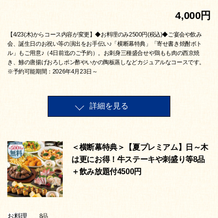
4,000円
【4/23(木)からコース内容が変更】◆お料理のみ2500円(税込)◆ご宴会や飲み
会、誕生日のお祝い等の演出をお手伝い♪「横断幕特典」「寄せ書き焼酎ボト
ル」もご用意♪（4日前迄のご予約）。お刺身三種盛合せや鶏もも肉の西京焼
き、鯵の唐揚げおろしポン酢やいかの陶板蒸しなどカジュアルなコースです。
※予約可能期間：2026年4月23日～
詳細を見る
＜横断幕特典＞【夏プレミアム】日～木
は更にお得！牛ステーキや刺盛り等8品
＋飲み放題付4500円
お料理
8品