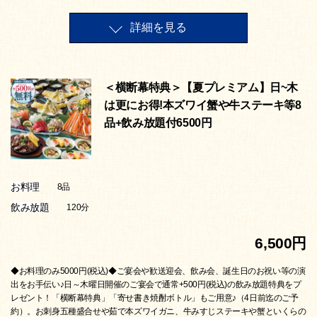
詳細を見る
＜横断幕特典＞【夏プレミアム】日~木
は更にお得!本ズワイ蟹や牛ステーキ等8
品+飲み放題付6500円
お料理
8品
飲み放題
120分
6,500円
◆お料理のみ5000円(税込)◆ご宴会や歓送迎会、飲み会、誕生日のお祝い等の演
出をお手伝い♪日～木曜日開催のご宴会で通常+500円(税込)の飲み放題特典をプ
レゼント！「横断幕特典」「寄せ書き焼酎ボトル」もご用意♪（4日前迄のご予
約）。お刺身五種盛合せや茹で本ズワイガニ、牛みすじステーキや蟹といくらの