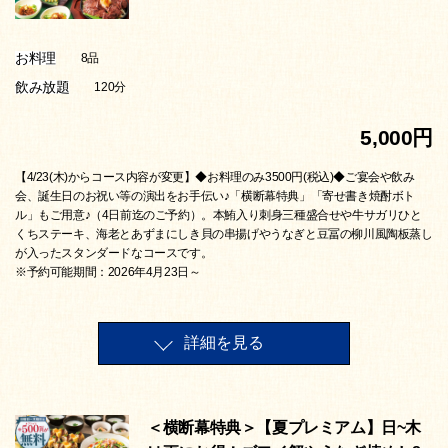
お料理
8品
飲み放題
120分
5,000円
【4/23(木)からコース内容が変更】◆お料理のみ3500円(税込)◆ご宴会や飲み
会、誕生日のお祝い等の演出をお手伝い♪「横断幕特典」「寄せ書き焼酎ボト
ル」もご用意♪（4日前迄のご予約）。本鮪入り刺身三種盛合せや牛サガリひと
くちステーキ、海老とあずまにしき貝の串揚げやうなぎと豆冨の柳川風陶板蒸し
が入ったスタンダードなコースです。
※予約可能期間：2026年4月23日～
詳細を見る
＜横断幕特典＞【夏プレミアム】日~木