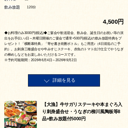
飲み放題
120分
4,500円
◆お料理のみ3000円(税込)◆ご宴会や歓送迎会、飲み会、誕生日のお祝い等の演
出をお手伝い♪日～木曜日開催のご宴会で通常+500円(税込)の飲み放題特典をプ
レゼント！「横断幕特典」「寄せ書き焼酎ボトル」もご用意♪（4日前迄のご予
約）。お刺身三種盛合せや牛みすじステーキ、赤魚のトマト出汁仕立てやうなぎ
の棒めしなどをお楽しみいただけるコースです。
※予約可能期間：2026年6月4日～2026年9月2日
詳細を見る
【大漁】牛サガリステーキや本まぐろ入
り刺身盛合せ・うなぎの柳川風陶板等8
品+飲み放題付5000円