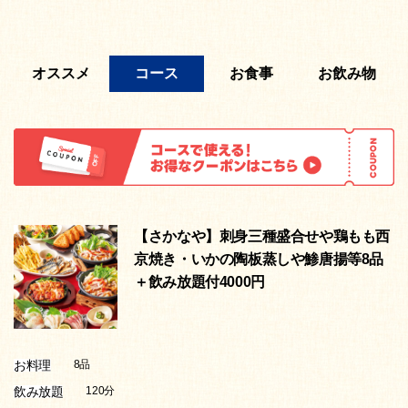
オススメ
コース
お食事
お飲み物
【さかなや】刺身三種盛合せや鶏もも西
京焼き・いかの陶板蒸しや鯵唐揚等8品
＋飲み放題付4000円
お料理
8品
飲み放題
120分